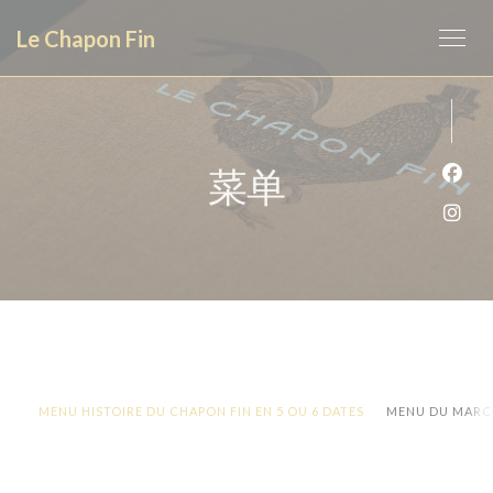
Cookie管理面板
Le Chapon Fin
菜单
Fac
Ins
MENU HISTOIRE DU CHAPON FIN EN 5 OU 6 DATES
MENU DU MARC