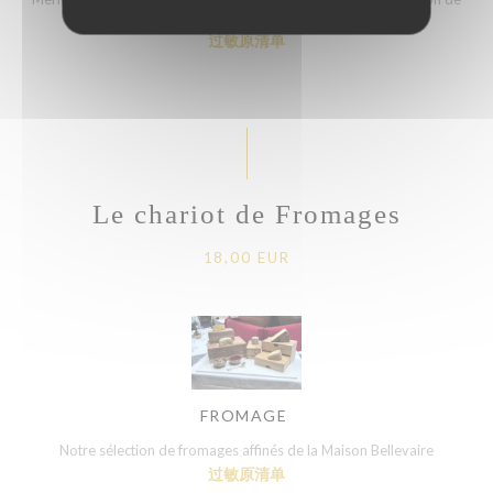
Serrano
过敏原清单
Le chariot de Fromages
18,00 EUR
FROMAGE
Notre sélection de fromages affinés de la Maison Bellevaire
过敏原清单