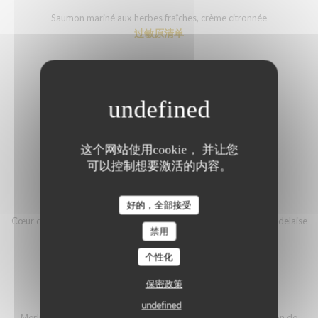
Saumon mariné aux herbes fraîches, crème citronnée
过敏原清单
Plat (au choix)
这个网站使用cookie， 并让您
可以控制想要激活的内容。
Le Chapon Fin
CŒUR DE FAUX-FILET
好的，全部接受
Cœur de faux-filet grillé, tortellinis farcis au bœuf confit, sauce Bordelaise
禁用
过敏原清单
个性化
保密政策
MERLU À L'HUILE D'OLIVE
undefined
Merlu à l’huile d’olive, gnocchis frais aux champignons et bouillon de