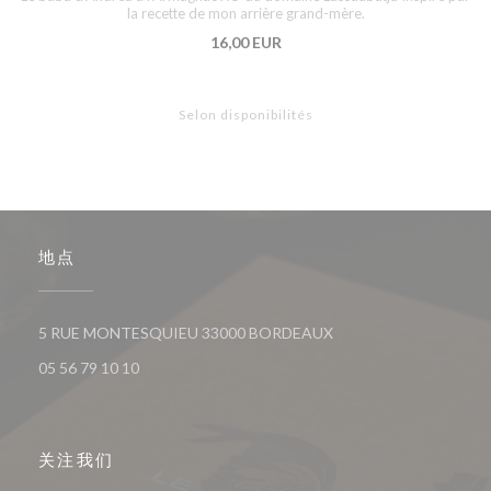
la recette de mon arrière grand-mère.
16,00 EUR
Selon disponibilités
地点
((在新窗口中打开))
5 RUE MONTESQUIEU 33000 BORDEAUX
05 56 79 10 10
关注我们