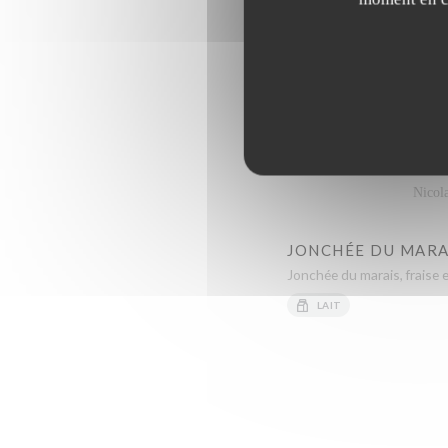
ARA
Nicola
JONCHÉE DU MARA
Jonchée du marais, fraise e
LAIT