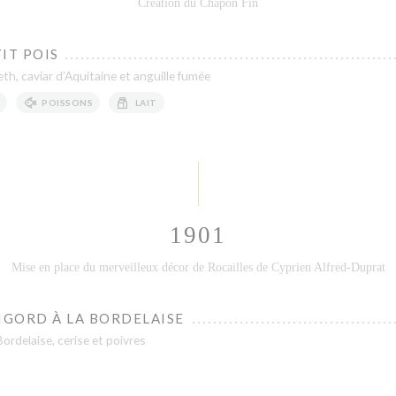
Création du Chapon Fin
IT POIS
eth, caviar d’Aquitaine et anguille fumée
POISSONS
LAIT
1901
Mise en place du merveilleux décor de Rocailles de Cyprien Alfred-Duprat
IGORD À LA BORDELAISE
Bordelaise, cerise et poivres