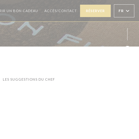
((OUVRE UNE NOUVELLE FENÊTRE))
FR
RIR UN BON CADEAU
ACCÈS/CONTACT
RÉSERVER
Face
Inst
LES SUGGESTIONS DU CHEF