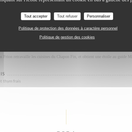
Le Chapon Fin
CHIDES
FRUITS À COQUE
Tout accepter
Tout refuser
Personnaliser
Politique de protection des données à caractère personnel
Politique de gestion des cookies
2003
s Frion retravaille les cuisines du Chapon Fin, et obtient une étoile au guide M
IS
t thym frais