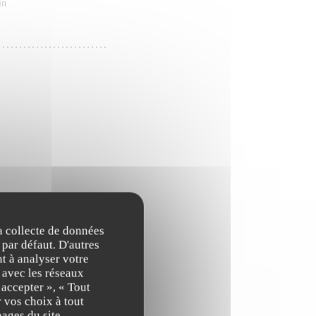
in
onnel)
la collecte de données
 par défaut. D'autres
t à analyser votre
n avec les réseaux
 accepter », « Tout
 vos choix à tout
18,00 EUR
ages du site.