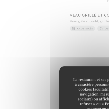
F
VEAU GRILLÉ ET C
Veau grillé et confit, girol
CRUSTACÉS
OE
Notre
Le restaurant et ses 
à caractère personne
cookies facultati
navigation, mesur
LE C
sociaux) ou affich
Notre sé
refuser » ou « P
moment en cl