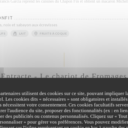
rancis Garcia reprend les cuisines du Chapon Fin et obtient un macaron Michel
ONFIT
les, noix et sabayon aux écrevisses
UFS
LAIT
FRUITS À COQUE
Entracte - Le chariot de Fromages
 sélection de Fromages affinés de la Maison Beillevaire (En option, coût additi
partenaires utilisent des cookies sur ce site, pouvant impliquer 
18,00 EUR
l. Les cookies dits « nécessaires » sont obligatoires et installés
fs nécessitent votre consentement. Ces cookies facultatifs serven
er l'audience du site, proposer des fonctionnalités (ex : en lie
HARIOT DE FROMAGES
er des publicités ou contenus personnalisés. Cliquez sur « Tout
lection de fromages affinés de la Maison Beillevaire
ersonnaliser » pour gérer vos préférences. Vous pouvez modifier
iquant sur l'icône représentant un cookie en bas à gauche des p