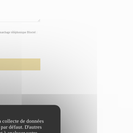
émarchage téléphonique Bloctel :
la collecte de données
 par défaut. D'autres
t à analyser votre