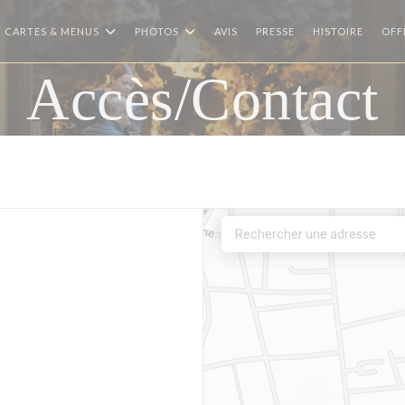
CARTES & MENUS
PHOTOS
AVIS
PRESSE
HISTOIRE
OFF
Accès/Contact
ne nouvelle fenêtre))