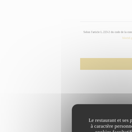
Selon l'article L.223-2 du code de la con
bloctel.
Le restaurant et ses 
à caractère personne
cookies facultati