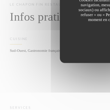
LE CHAPON FIN
RESTAURANT GASTRONOMI
navigation, mesur
sociaux) ou affich
Infos pratiques
refuser » ou « P
moment en cl
CUISINE
Sud-Ouest, Gastronomie française , Gastronomique
SERVICES